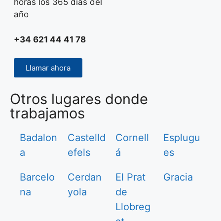
horas los 365 días del
año
+34 621 44 41 78
Llamar ahora
Otros lugares donde
trabajamos
Badalon
Castelld
Cornell
Esplugu
a
efels
á
es
Barcelo
Cerdan
El Prat
Gracia
na
yola
de
Llobreg