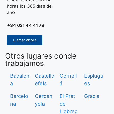
horas los 365 días del
año
+34 621 44 41 78
Llamar ahora
Otros lugares donde
trabajamos
Badalon
Castelld
Cornell
Esplugu
a
efels
á
es
Barcelo
Cerdan
El Prat
Gracia
na
yola
de
Llobreg