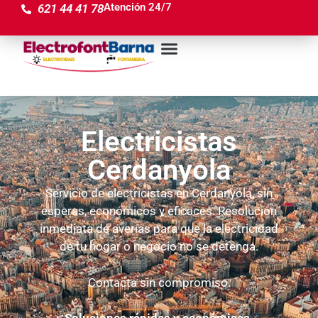
Atención 24/7
621 44 41 78
Electricistas
Cerdanyola
Servicio de electricistas en Cerdanyola, sin
esperas, económicos y eficaces. Resolución
inmediata de averías para que la electricidad
de tu hogar o negocio no se detenga.
Contacta sin compromiso.